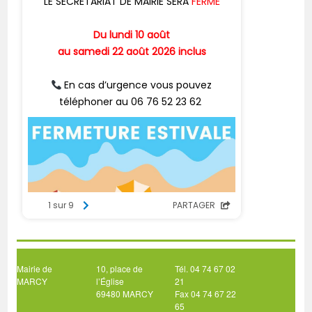
Mairie de
10, place de
Tél. 04 74 67 02
MARCY
l’Église
21
69480 MARCY
Fax 04 74 67 22
65