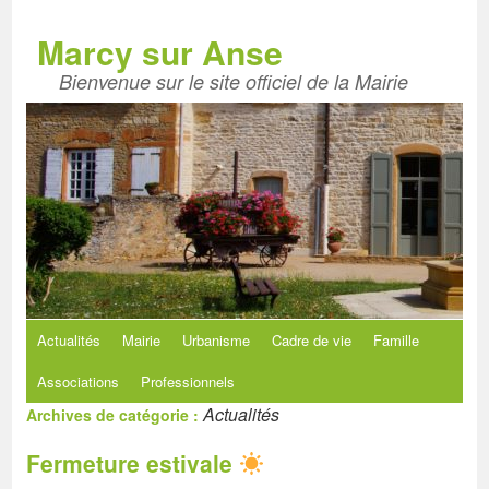
Aller
au
Marcy sur Anse
contenu
Bienvenue sur le site officiel de la Mairie
Actualités
Mairie
Urbanisme
Cadre de vie
Famille
Associations
Professionnels
Actualités
Archives de catégorie :
Fermeture estivale