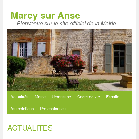
Aller
au
Marcy sur Anse
contenu
Bienvenue sur le site officiel de la Mairie
Actualités
Mairie
Urbanisme
Cadre de vie
Famille
Associations
Professionnels
ACTUALITES