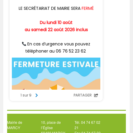
Mairie de
10, place de
Tél. 04 74 67 02
MARCY
l’Église
21
69480 MARCY
Fax 04 74 67 22