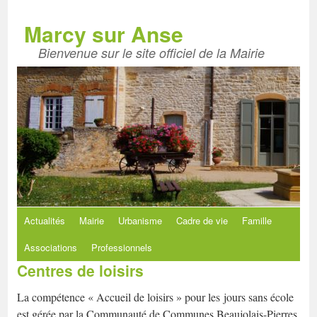
Aller
au
Marcy sur Anse
contenu
Bienvenue sur le site officiel de la Mairie
Actualités
Mairie
Urbanisme
Cadre de vie
Famille
Associations
Professionnels
Centres de loisirs
La compétence « Accueil de loisirs » pour les jours sans école
est gérée par la Communauté de Communes Beaujolais-Pierres